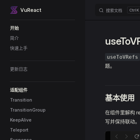
VuReact
搜索文档
K
Skip to content
Sidebar Navigation
开始
useToV
简介
快速上手
useToVRefs
题。
更新日志
适配组件
基本使用
Transition
TransitionGroup
在组件里解构 re
KeepAlive
写并保持联动。
Teleport
Suspense