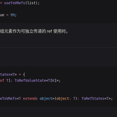
=
 useToVRefs
(list);
ue 
=
 99
;
组元素作为可独立传递的 ref 使用时。
tates
<
T
> 
=
 {
of
 T
]
:
 ToRefValueState
<
T
[
K
]>;
eToVRefs
<
T
 extends
 object
>(
object
:
 T
)
:
 ToRefStates
<
T
>;