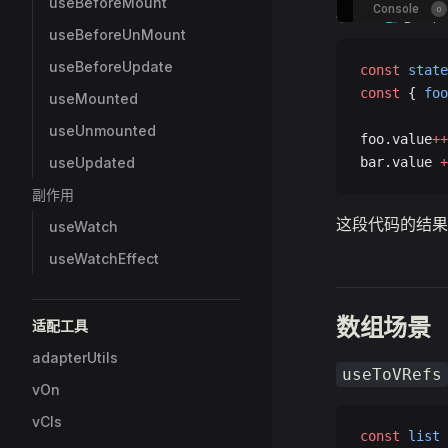
useBeforeMount
useBeforeUnMount
useBeforeUpdate
const
 state
const
 { 
foo
useMounted
useUnmounted
foo.value
++
useUpdated
bar.value 
+
副作用
这段代码的结果
useWatch
useWatchEffect
数组场景
适配工具
adapterUtils
useToVRefs
vOn
vCls
const
 list
 