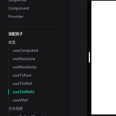
Component
Provider
适配钩子
状态
useComputed
useReactive
useReadonly
useToRaw
useToVRef
useToVRefs
useVRef
生命周期