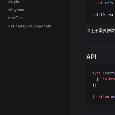
vStyle
const
 refs
 
vKeyless
refs[
0
].val
nextTick
defineAsyncComponent
适用于需要把数
API
type
 ToRefS
  [
K
 in
 key
};
function
 us