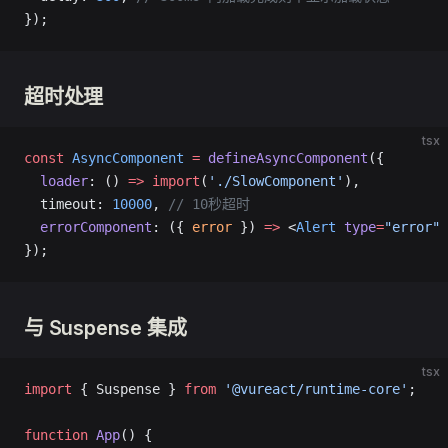
});
超时处理
tsx
const
 AsyncComponent
 =
 defineAsyncComponent
({
  loader
: () 
=>
 import
(
'./SlowComponent'
),
  timeout: 
10000
, 
// 10秒超时
  errorComponent
: ({ 
error
 }) 
=>
 <
Alert
 type
=
"error"
 
});
与 Suspense 集成
tsx
import
 { Suspense } 
from
 '@vureact/runtime-core'
;
function
 App
() {