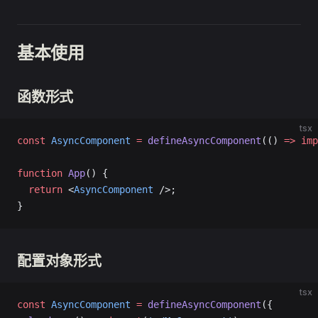
基本使用
函数形式
tsx
const
 AsyncComponent
 =
 defineAsyncComponent
(() 
=>
 imp
function
 App
() {
  return
 <
AsyncComponent
 />;
}
配置对象形式
tsx
const
 AsyncComponent
 =
 defineAsyncComponent
({