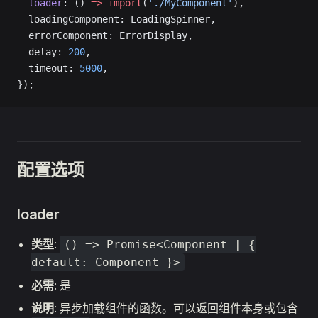
  loader
: () 
=>
 import
(
'./MyComponent'
),
  loadingComponent: LoadingSpinner,
  errorComponent: ErrorDisplay,
  delay: 
200
,
  timeout: 
5000
,
});
配置选项
loader
类型
:
() => Promise<Component | {
default: Component }>
必需
: 是
说明
: 异步加载组件的函数。可以返回组件本身或包含