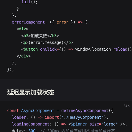
      fail
();
    }
  },
  errorComponent
: ({ 
error
 }) 
=>
 (
    <
div
>
      <
h3
>加载失败</
h3
>
      <
p
>{error.message}</
p
>
      <
button
 onClick
=
{() 
=>
 window.location.
reload
(
    </
div
>
  ),
});
延迟显示加载状态
tsx
const
 AsyncComponent
 =
 defineAsyncComponent
({
  loader
: () 
=>
 import
(
'./HeavyComponent'
),
  loadingComponent
: () 
=>
 <
Spinner
 size
=
"large"
 />,
  delay: 
300
, 
// 300ms 内加载完成则不显示加载状态