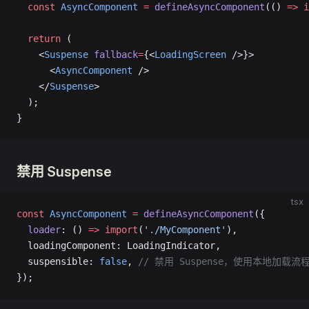
  const
 AsyncComponent
 =
 defineAsyncComponent
(() 
=>
 i
  return
 (
    <
Suspense
 fallback
=
{<
LoadingScreen
 />}>
      <
AsyncComponent
 />
    </
Suspense
>
  );
}
禁用 Suspense
tsx
const
 AsyncComponent
 =
 defineAsyncComponent
({
  loader
: () 
=>
 import
(
'./MyComponent'
),
  loadingComponent: LoadingIndicator,
  suspensible: 
false
, 
// 禁用 Suspense，使用本地加载流
});