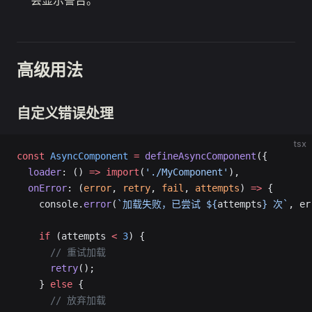
会显示警告。
高级用法
自定义错误处理
tsx
const
 AsyncComponent
 =
 defineAsyncComponent
({
  loader
: () 
=>
 import
(
'./MyComponent'
),
  onError
: (
error
, 
retry
, 
fail
, 
attempts
) 
=>
 {
    console.
error
(
`加载失败，已尝试 ${
attempts
} 次`
, er
    if
 (attempts 
<
 3
) {
      // 重试加载
      retry
();
    } 
else
 {
      // 放弃加载