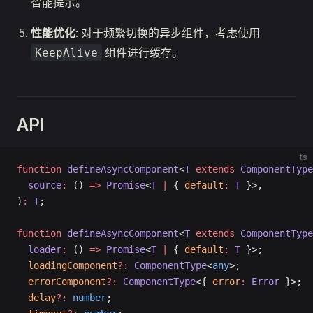
智能提示。
性能优化
: 对于频繁切换的异步组件，考虑使用
组件进行缓存。
KeepAlive
API
ts
function
 defineAsyncComponent
<
T
 extends
 ComponentType
  source
:
 () 
=>
 Promise
<
T
 |
 { 
default
:
 T
 }>,
)
:
 T
;
function
 defineAsyncComponent
<
T
 extends
 ComponentType
  loader
:
 () 
=>
 Promise
<
T
 |
 { 
default
:
 T
 }>;
  loadingComponent
?:
 ComponentType
<
any
>;
  errorComponent
?:
 ComponentType
<{ 
error
:
 Error
 }>;
  delay
?:
 number
;